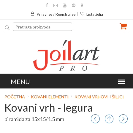
Prijavi se / Registruj se
Lista želja
POČETNA
KOVANI ELEMENTI
KOVANI VRHOVI I ŠILJCI
Kovani vrh - legura
piramida za 15x15/1.5 mm