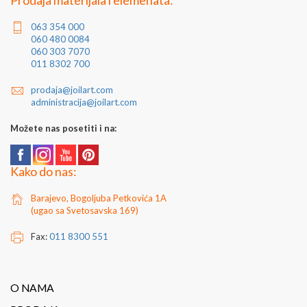
Prodaja materijala i elemenata:
15x15x1,5 i 20x20x1,8mm.
063 354 000
060 480 0084
060 303 7070
011 8302 700
prodaja@joilart.com
administracija@joilart.com
Možete nas posetiti i na:
Kako do nas:
Barajevo, Bogoljuba Petkovića 1A
(ugao sa Svetosavska 169)
Fax:
011 8300 551
O NAMA