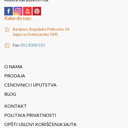
Možete nas posetiti i na:
Kako do nas:
Barajevo, Bogoljuba Petkovića 1A
(ugao sa Svetosavska 169)
Fax:
011 8300 551
O NAMA
PRODAJA
CENOVNICI I UPUTSTVA
BLOG
KONTAKT
POLITIKA PRIVATNOSTI
OPŠTI USLOVI KORIŠĆENJA SAJTA