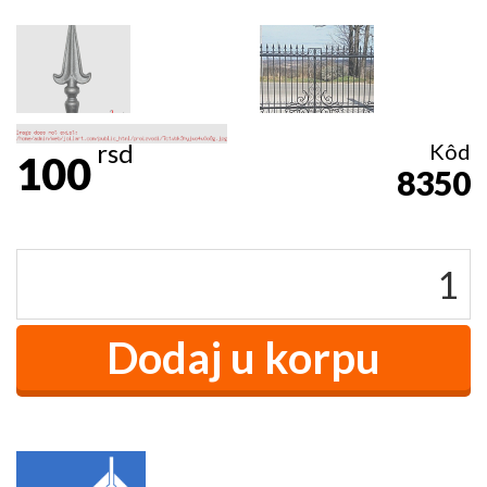
rsd
Kôd
100
8350