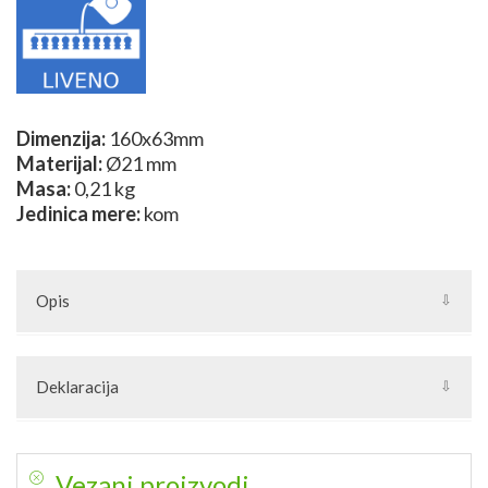
Dimenzija:
160x63mm
Materijal:
Ø21 mm
Masa:
0,21 kg
Jedinica mere:
kom
Opis
Kovani vrhovi su elementi od kovanog gvožđa koji se koriste za
izradu kovanih kapija i ograda od kovanog gvožđa. Mogu se
Deklaracija
kombinovati sa kovanim stubićima i ostalim elementima od
kovanog gvožđa. Ideje za kombinovanje možete naći u grupi
Artikal: Elementi od kovanog gvožđa
Kovane kapije i ograde, a elemente potrebne za izradu možete
Zemlja porekla: Kina
naći u grupi Kovani elementi.
Zemlja izvoza: Kina
Vezani proizvodi