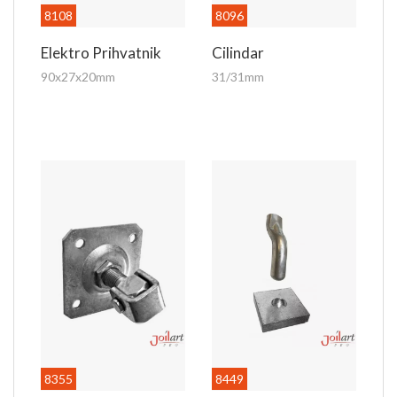
8108
8096
Elektro Prihvatnik
Cilindar
90x27x20mm
31/31mm
8355
8449