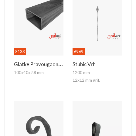
8133
6969
G
Latke Pravougaone Kutije
Stubic Vrh
100x40x2.8 mm
1200 mm
12x12 mm grif.