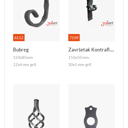
6152
7109
Z
Avršetak Kontraflaha
Bubreg
150x85mm
150x50 mm.
12x6 mm grif.
30x5 mm grif.