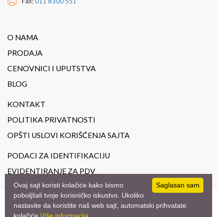
Fax:
011 8300 551
O NAMA
PRODAJA
CENOVNICI I UPUTSTVA
BLOG
KONTAKT
POLITIKA PRIVATNOSTI
OPŠTI USLOVI KORIŠĆENJA SAJTA
PODACI ZA IDENTIFIKACIJU
EVIDENTIRANJE ZA PDV
Ovaj sajt koristi kolačiće kako bismo
Saglasan sam
poboljšali tvoje korisničko iskustvo. Ukoliko
nastavite da koristite naš web sajt, automatski prihvatate
© 2023
JoilArt.
- All Rights Reserved. Design by
studio triD
kolačiće
Više informacija