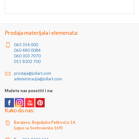
Prodaja materijala i elemenata:
063 354 000
060 480 0084
060 303 7070
011 8302 700
prodaja@joilart.com
administracija@joilart.com
Možete nas posetiti i na:
Kako do nas:
Barajevo, Bogoljuba Petkovića 1A
(ugao sa Svetosavska 169)