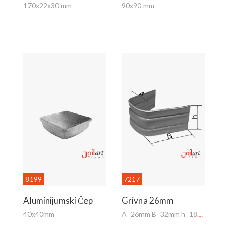
170x22x30 mm
90x90 mm
8199
7217
Aluminijumski Čep
Grivna 26mm
40x40mm
A=26mm B=32mm h=18mm