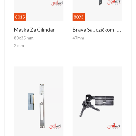
8015
8093
B
Rava Sa Jezičkom Interfonska
Maska Za Cilindar
80x35 mm.
47mm
2 mm