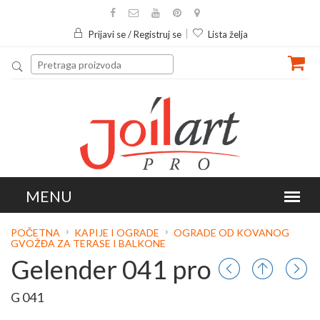
Prijavi se / Registruj se
Lista želja
POČETNA
KAPIJE I OGRADE
OGRADE OD KOVANOG
GVOŽĐA ZA TERASE I BALKONE
Gelender 041 pro
G 041