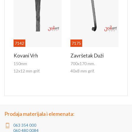
7142
7175
Kovani Vrh
Završetak Duži
150mm
700x170 mm.
12x12 mm grif.
40x8 mm grif.
Prodaja materijala i elemenata:
063 354 000
060 480 0084