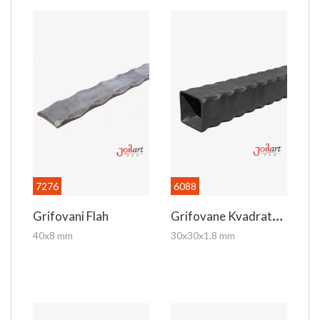
7276
6088
G
Rifovane Kvadratne Kutije
Grifovani Flah
40x8 mm
30x30x1.8 mm