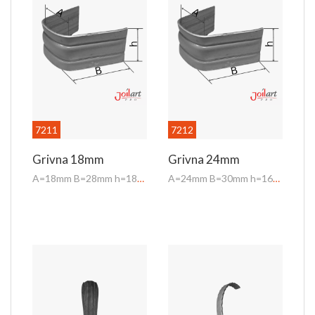
7211
7212
Grivna 18mm
Grivna 24mm
A=18mm B=28mm h=18mm
A=24mm B=30mm h=16mm