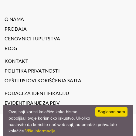
O NAMA
PRODAJA
CENOVNICI I UPUTSTVA
BLOG
KONTAKT
POLITIKA PRIVATNOSTI
OPŠTI USLOVI KORIŠĆENJA SAJTA
PODACI ZA IDENTIFIKACIJU
EVIDENTIRANJE ZA PDV
Ovaj sajt koristi kolačiće kako bismo
Saglasan sam
poboljšali tvoje korisničko iskustvo. Ukoliko
nastavite da koristite naš web sajt, automatski prihvatate
© 2023
JoilArt.
- All Rights Reserved. Design by
studio triD
kolačiće
Više informacija