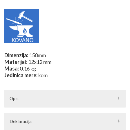
Dimenzija:
150mm
Materijal:
12x12 mm
Masa:
0,16 kg
Jedinica mere:
kom
Opis
Kovani vrhovi su elementi od kovanog gvožđa koji se koriste za
izradu kovanih kapija i ograda od kovanog gvožđa. Mogu se
Deklaracija
kombinovati sa kovanim stubićima i ostalime elementima od
kovanog gvožđa. Ideje za kombinovanje možete naći u grupi