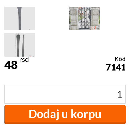
rsd
Kôd
48
7141